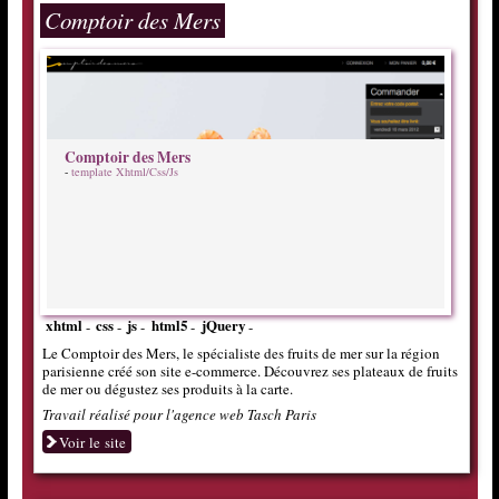
Comptoir des Mers
Comptoir des Mers
-
template Xhtml/Css/Js
xhtml
css
js
html5
jQuery
-
-
-
-
-
Le Comptoir des Mers, le spécialiste des fruits de mer sur la région
parisienne créé son site e-commerce. Découvrez ses plateaux de fruits
de mer ou dégustez ses produits à la carte.
Travail réalisé pour l'agence web Tasch Paris
Voir le site