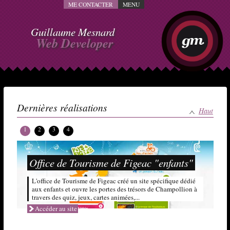
ME CONTACTER
MENU
Guillaume Mesnard
Web Developer
Dernières réalisations
Haut
1
2
3
4
Office de Tourisme de Figeac "enfants"
L'office de Tourisme de Figeac créé un site spécifique dédié
aux enfants et ouvre les portes des trésors de Champollion à
travers des quiz, jeux, cartes animées,...
Accéder au site