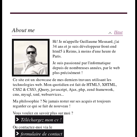
Omnium Finance
About me
Haut
Depuis le démarrage des travaux jusqu’à l’entrée d’un
premier locataire, Omnium finance vous tiens informé de la
Hi! Je m'appelle Guillaume Mesnard, j'ai
vie du chantier et de votre lot en particulier !
34 ans et je suis développeur front-end
html5 à Reims, à moins d'une heure de
Accéder au site
Paris.
Je suis passionné par l'informatique
depuis de nombreuses années, par le web
plus précisément !
Ce site est un showcase de mes derniers travaux utilisant les
technologies web. Mon quotidien est fait de HTML5, XHTML,
CSS2 & CSS3, jQuery, javascript, Ajax, php, zend framework,
Office de Tourisme de Figeac
cms, mysql, xml, webservices...
Ma philosophie ? Ne jamais rester sur ses acquis et toujours
L'office de Tourisme de Figeac propose tout un ensemble de
regarder ce qui se fait de nouveau !
services de recherche d'hôtels, restaurants, gîtes, locations
vacances, [...], activités et visites à proximité.
Vous voulez en savoir plus sur moi ?
Accéder au site
Téléchargez mon cv !
Ou contactez-moi via le
formulaire de contact