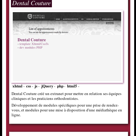
Dental Couture
Dental Couture
-
template Xhtml/Css/Js
-
dev modules PHP
xhtml
css
js
jQuery
php
html5
-
-
-
-
-
-
Dental Couture créé un extranet pour mettre en relation ses équipes
cliniques et les praticiens orthodontistes.
Développement de modules spécifiques pour une prise de rendez-
vous, et modules pour une mise à disposition d'une médiathèque en
ligne.