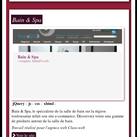
Bain & Spa
Bain & Spa
-
template Xhtml/Css/Js
jQuery
js
css
xhtml
-
-
-
-
Bain & Spa, le spécialiste de la salle de bain sur la région
toulousaine refait son site e-commerce. Découvrez toute une gamme
de produits autour de la salle de bain.
Travail réalisé pour l'agence web Class-web
Voir le site