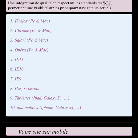
Une intégration de qualité en respectant les standards du
W3C
permettant une visiblité sur les principaux navigateurs actuels !
Firefox (Pc & Mac)
Chrome (Pc & Mac)
Safari (Pc & Mac)
Opéra (Pc & Mac)
IE11
IE10
IE9
IE8, si besoin
Tablettes (Ipad, Galaxy S3, ...)
and mobiles (Iphone, Galaxy S4, ...)
Votre site sur mobile