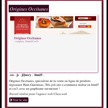
Origines Occitanes
Origines Occitanes
-
template Xhtml/Css/Js
css
js
jQuery
html5
-
-
-
-
Origines Occitanes, spécialiste de la vente en ligne de produits
régionaux
Haut-Garonnais. Très joli site e-commerce réalisé en html5
et css3, avec un graphisme sur-mesure !
Travail réalisé pour l'agence web Class-web
Voir le site