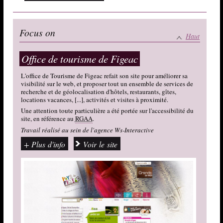
Cameleon Software
Focus on
Haut
Solutions logicielles Cameleon, pour améliorer vos actions
Office de tourisme de Figeac
de vente et de marketing
Configurateur d'offres / Aide à la vente / Devis & Tarification
...
L'office de Tourisme de Figeac refait son site pour améliorer sa
visibilité sur le web, et proposer tout un ensemble de services de
Accéder au site
recherche et de géolocalisation d'hôtels, restaurants, gîtes,
locations vacances, [...], activités et visites à proximité.
Une attention toute particulière a été portée sur l'accessibilité du
site, en référence au
RGAA
.
Travail réalisé au sein de l'agence Ws-Interactive
+ Plus d'info
Voir le site