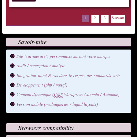
1
2
3
Suivant
Savoir-faire
Site "sur-mesure", personnalisé suivant votre marque
Audit / conception / analyse
Integration xhtml & css dans le respect des standards web
Developpement (php / mysql)
Contenu dynamique (
CMS
Wordpress / Joomla / Automne)
Version mobile (mediaqueries / liquid layouts)
Browsers compatibility