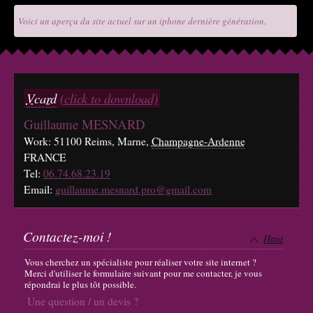
Voici un aperçu du site actuel sur un iphone dernière génération.
Vcard
(click to download)
Guillaume MESNARD
Work
:
51100
Reims
, Marne,
Champagne-Ardenne
FRANCE
Tel:
06.74.68.23.19
Email:
guillaume.mesnard.pro@gmail.com
Contactez-moi !
Haut
Vous cherchez un spécialiste pour réaliser votre site internet ?
Merci d'utiliser le formulaire suivant pour me contacter, je vous
répondrai le plus tôt possible.
Une question / un devis ?