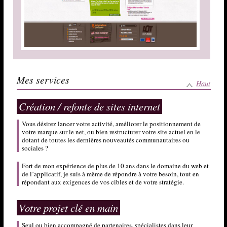
Mes services
Haut
Création / refonte de sites internet
Office de Tourisme de Figeac
x
template XHTML/CSS
Vous désirez lancer votre activité, améliorer le positionnement de
x
dev modules PHP
© WS Interactive
votre marque sur le net, ou bien restructurer votre site actuel en le
dotant de toutes les dernières nouveautés communautaires ou
sociales ?
Fort de mon expérience de plus de 10 ans dans le domaine du web et
de l’applicatif, je suis à même de répondre à votre besoin, tout en
répondant aux exigences de vos cibles et de votre stratégie.
Votre projet clé en main
Seul ou bien accompagné de partenaires, spécialistes dans leur