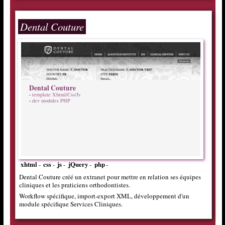
Dental Couture
Dental Couture
-
template Xhtml/Css/Js
-
dev modules PHP
xhtml
css
js
jQuery
php
-
-
-
-
-
Dental Couture créé un extranet pour mettre en relation ses équipes
cliniques et les praticiens orthodontistes.
Workflow spécifique, import-export XML, développement d'un
module spécifique Services Cliniques.